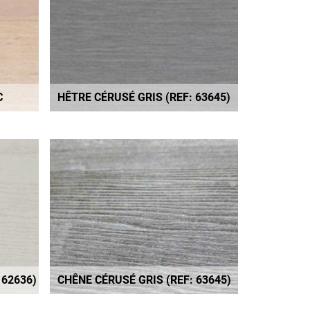
C
HÊTRE CÉRUSÉ GRIS (REF: 63645)
 62636)
CHÊNE CÉRUSÉ GRIS (REF: 63645)