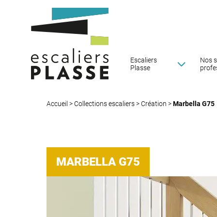
Escaliers
Nos s
Plasse
profe
Accueil
>
Collections escaliers
>
Création
>
Marbella G75
MARBELLA G75