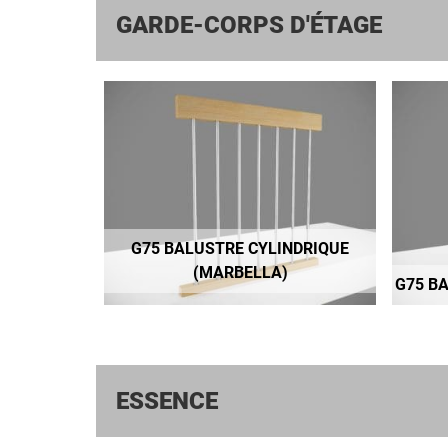
GARDE-CORPS D'ÉTAGE
G75 BALUSTRE CYLINDRIQUE
(MARBELLA)
G75 B
ESSENCE