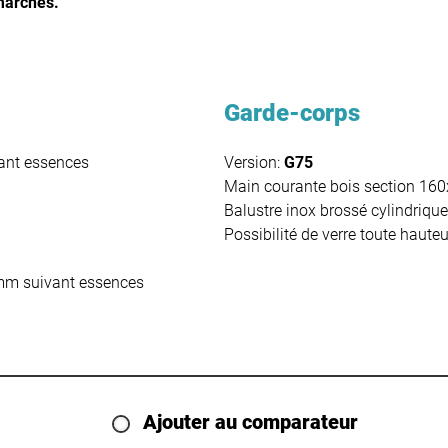
marches.
Garde-corps
ant essences
Version:
G75
Main courante bois section 1
Balustre inox brossé cylindri
Possibilité de verre toute haute
mm suivant essences
Ajouter au comparateur