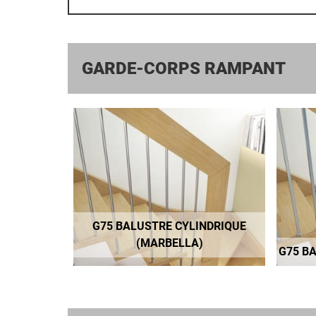
GARDE-CORPS RAMPANT
G75 BALUSTRE CYLINDRIQUE
(MARBELLA)
G75 B