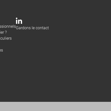
ssionnels
Gardons le contact
er ?
culiers
es