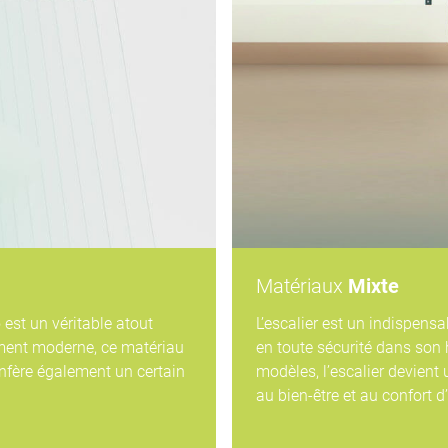
Matériaux
Mixte
e
est un véritable atout
L’escalier est un indispens
ument moderne, ce matériau
en toute sécurité dans son 
onfère également un certain
modèles, l’escalier devient
au bien-être et au confort d’