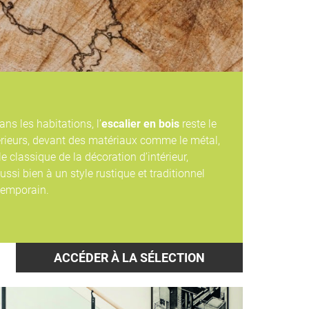
ans les habitations, l’
escalier en bois
reste le
érieurs, devant des matériaux comme le métal,
le classique de la décoration d’intérieur,
aussi bien à un style rustique et traditionnel
temporain.
ACCÉDER À LA SÉLECTION