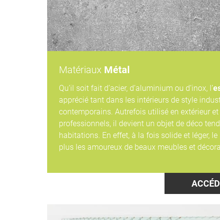
Matériaux
Métal
Qu’il soit fait d’acier, d’aluminium ou d’inox, l’
e
apprécié tant dans les intérieurs de style indust
contemporains. Autrefois utilisé en extérieur 
professionnels, il devient un objet de déco ten
habitations. En effet, à la fois solide et léger, 
plus les amoureux de beaux meubles et décora
ACCÉD