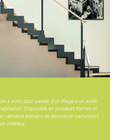
able à avoir pour passer d’un étage à un autre
habitation. Disponible en plusieurs formes et
 un véritable élément de décoration participant
un intérieur.