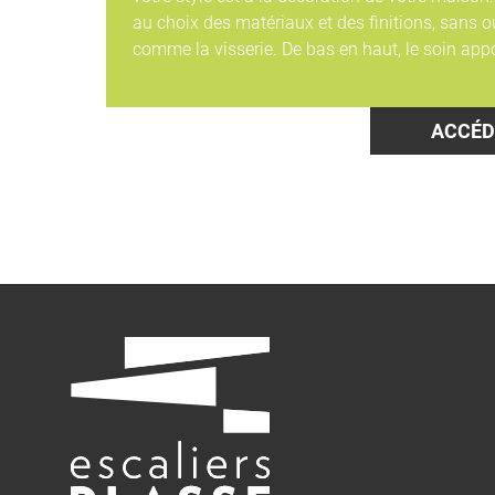
au choix des matériaux et des finitions, sans o
comme la visserie.
De bas en haut, le soin app
ACCÉD