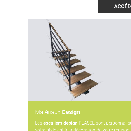
ACCÉD
Matériaux
Design
Les
escaliers design
PLASSE sont personnalisa
votre style est à la décoration de votre maison. 