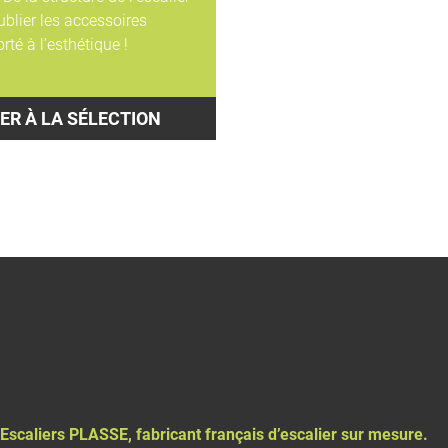
ublier les accessoires
orté à
l’esthétique !
ER À LA SÉLECTION
Escaliers PLASSE, fabricant français d’
escalier sur mesure
.