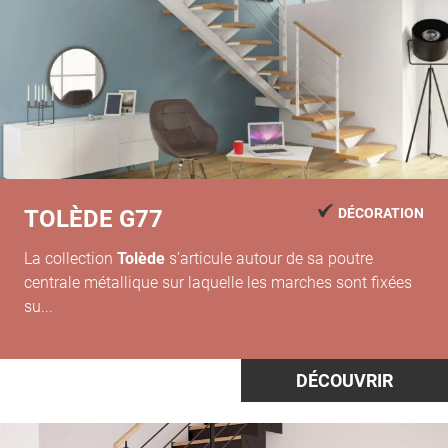
TOLÈDE G77
DÉCORATION
La collection
Tolède
s’articule autour de sa poutre
centrale métallique sur laquelle les marches sont fixées
su...
DÉCOUVRIR