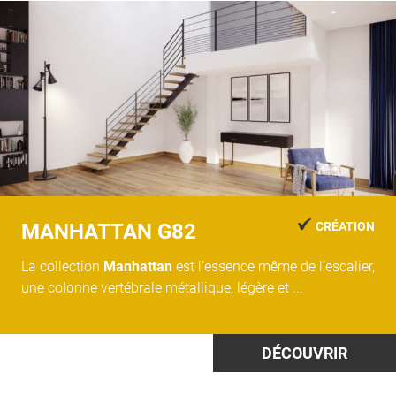
MANHATTAN G82
CRÉATION
La collection
Manhattan
est l’essence même de l’escalier,
une colonne vertébrale métallique, légère et ...
DÉCOUVRIR