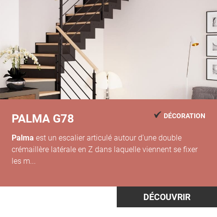
PALMA G78
DÉCORATION
Palma
est un escalier articulé autour d’une double
crémaillère latérale en Z dans laquelle viennent se fixer
les m...
DÉCOUVRIR