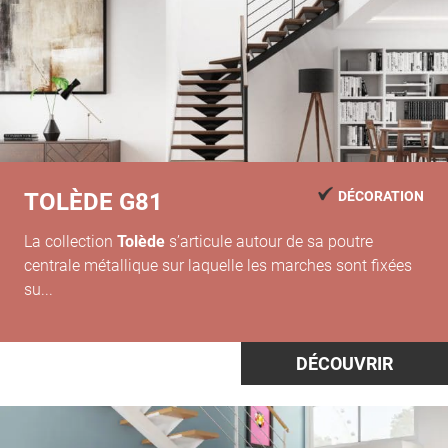
TOLÈDE G81
DÉCORATION
La collection
Tolède
s’articule autour de sa poutre
centrale métallique sur laquelle les marches sont fixées
su...
DÉCOUVRIR