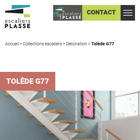
CONTACT
Accueil
>
Collections escaliers
>
Décoration
>
Tolède G77
TOLÈDE G77