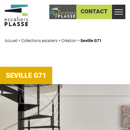
CONTACT
Accueil
>
Collections escaliers
>
Création
>
Seville G71
SEVILLE G71