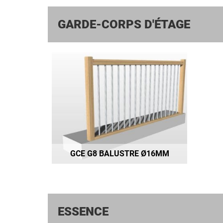
GARDE-CORPS D'ÉTAGE
GCE G8 BALUSTRE Ø16MM
ESSENCE