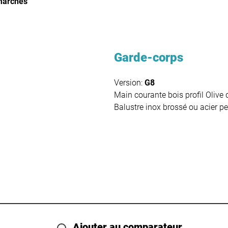
marches
Garde-corps
Version:
G8
Main courante bois profil Oliv
Balustre inox brossé ou acier 
Ajouter au comparateur