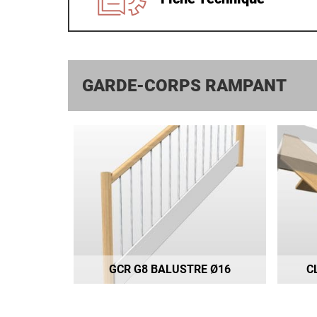
GARDE-CORPS RAMPANT
GCR G8 BALUSTRE Ø16
C