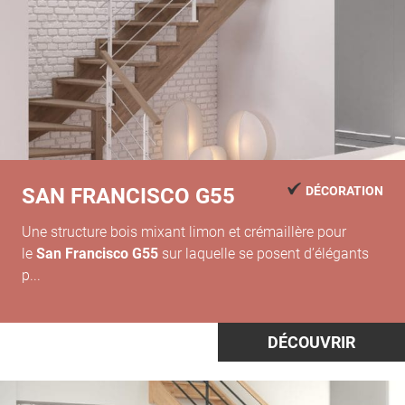
SAN FRANCISCO G55
DÉCORATION
Une structure bois mixant limon et crémaillère pour
le
San Francisco G55
sur laquelle se posent d’élégants
p...
DÉCOUVRIR