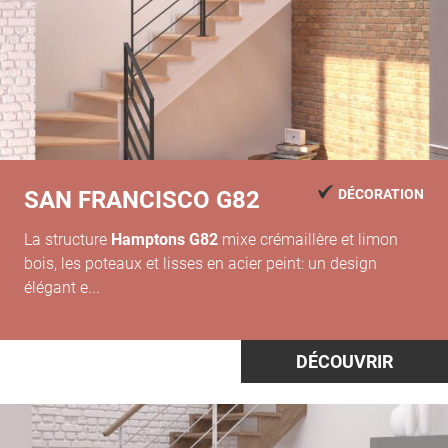
SAN FRANCISCO G82
DÉCORATION
La structure
Hamptons G82
mixe crémaillère et limon
bois, les poteaux et lisses en acier peint: un design
élégant e...
DÉCOUVRIR