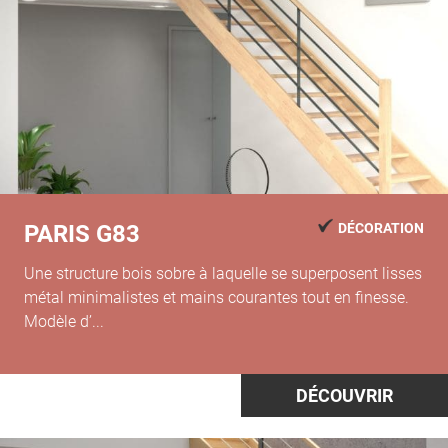
PARIS G83
DÉCORATION
Une structure bois sobre à laquelle se superposent lisses
métal minimalistes et mains courantes tout en finesse.
Modèle d’...
DÉCOUVRIR