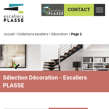
CONTACT
Accueil
>
Collections escaliers
>
Décoration
>
Page 2
Sélection Décoration - Escaliers
PLASSE