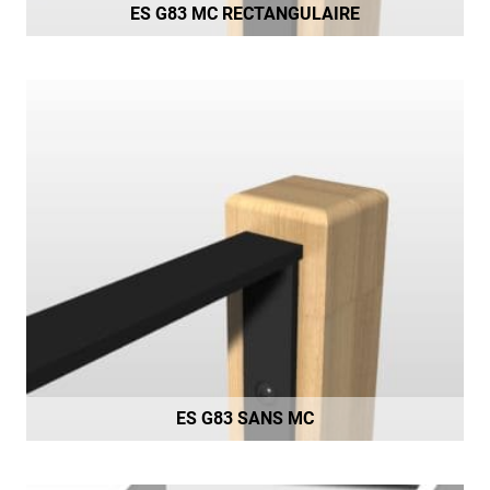
ES G83 MC RECTANGULAIRE
ES G83 SANS MC